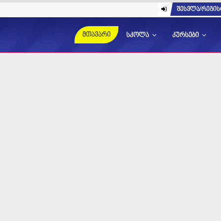
შესვლა/რეგის
მთავარი
სკოლა
კურსები