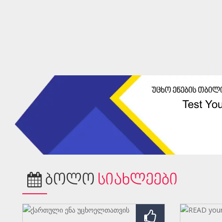
უცხო ენების თბილ
Test You
ᲑᲝᲚᲝ
ᲡᲘᲐᲮᲚᲔᲔᲑᲘ