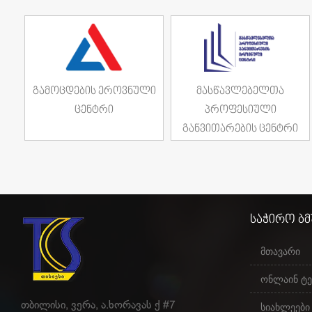
გამოცდების ეროვნული
მასწავლებელთა
ცენტრი
პროფესიული
განვითარების ცენტრი
საჭირო ბ
მთავარი
ონლაინ ტე
თბილისი, ვერა, ა.ხორავას ქ #7
სიახლეები