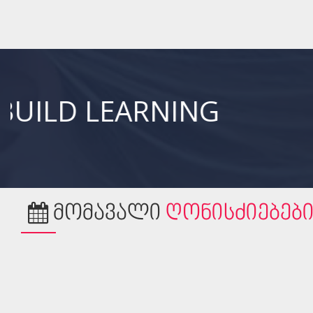
RNING Member Of the
ᲛᲝᲛᲐᲕᲐᲚᲘ
ᲦᲝᲜᲘᲡᲫᲘᲔᲑᲔᲑ