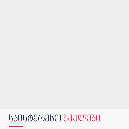
ᲡᲐᲘᲜᲢᲔᲠᲔᲡᲝ
ᲑᲛᲣᲚᲔᲑᲘ