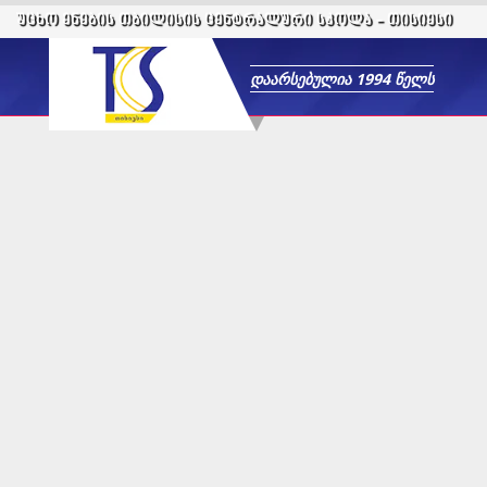
ᲣᲪᲮᲝ ᲔᲜᲔᲑᲘᲡ ᲗᲑᲘᲚᲘᲡᲘᲡ ᲪᲔᲜᲢᲠᲐᲚᲣᲠᲘ ᲡᲙᲝᲚᲐ -
ᲗᲘᲡᲘᲔᲡᲘ