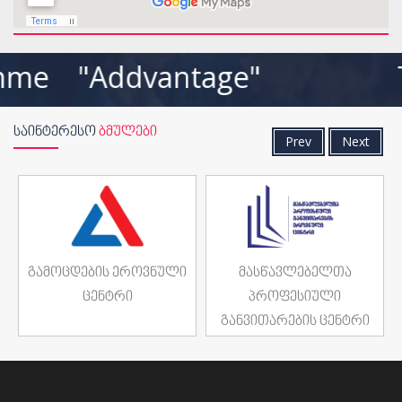
e "Addvantage" THE OFFIC
ᲡᲐᲘᲜᲢᲔᲠᲔᲡᲝ
ᲑᲛᲣᲚᲔᲑᲘ
Prev
Next
გამოცდების ეროვნული
მასწავლებელთა
ცენტრი
პროფესიული
განვითარების ცენტრი