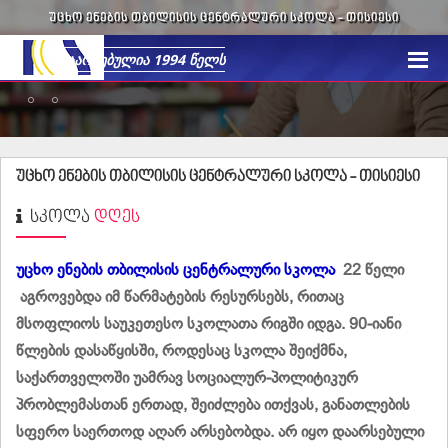
ᲣᲪᲮᲝ ᲔᲜᲔᲑᲘᲡ ᲗᲑᲘᲚᲘᲡᲘᲡ ᲪᲔᲜᲢᲠᲐᲚᲣᲠᲘ ᲡᲙᲝᲚᲐ -
ᲗᲘᲡᲘᲔᲡᲘ
უცხო ენების თბილისის ცენტრალური სკოლა -
თისიესი
ᲡᲙᲝᲚᲐ
ᲓᲦᲔᲡ
უცხო ენების თბილისის ცენტრალური სკოლა
22 წელი
აგროვებდა იმ წარმატების რესურსებს, რითაც
მსოფლიოს საუკეთესო სკოლათა რიგში იდგა. 90-იანი
წლების დასაწყისში, როდესაც სკოლა შეიქმნა,
საქართველოში უამრავ სოციალურ-პოლიტიკურ
პრობლემასთან ერთად, შეიძლება ითქვას, განათლების
სფერო საერთოდ აღარ არსებობდა. არ იყო დაარსებული