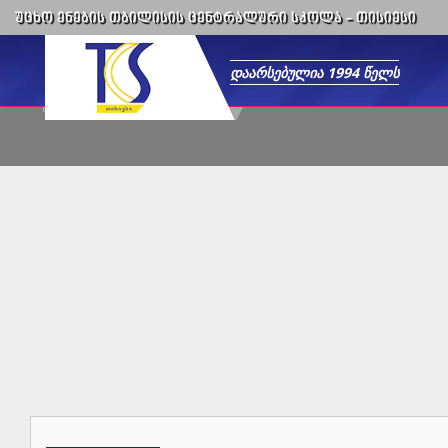
ᲣᲪᲮᲝ ᲔᲜᲔᲑᲘᲡ ᲗᲑᲘᲚᲘᲡᲘᲡ ᲪᲔᲜᲢᲠᲐᲚᲣᲠᲘ ᲡᲙᲝᲚᲐ -
ᲗᲘᲡᲘᲔᲡᲘ